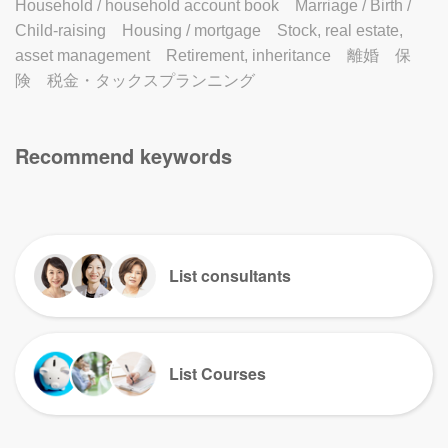
Household / household account book
Marriage / Birth /
Child-raising
Housing / mortgage
Stock, real estate,
asset management
Retirement, inheritance
離婚
保
険
税金・タックスプランニング
Recommend keywords
List consultants
List Courses