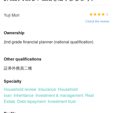
★
★
★
★
★
Yuji Mori
Check the review
Ownership
2nd grade financial planner (national qualification)
Other qualifications
証券外務員二種
Specialty
Household review
Insurance
Household
loan
Inheritance
Investment & management
Real
Estate
Debt repayment
Investment trust