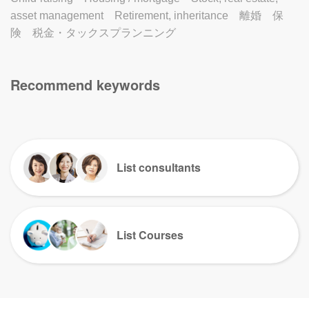
asset management
Retirement, inheritance
離婚
保
険
税金・タックスプランニング
Recommend keywords
List consultants
List Courses